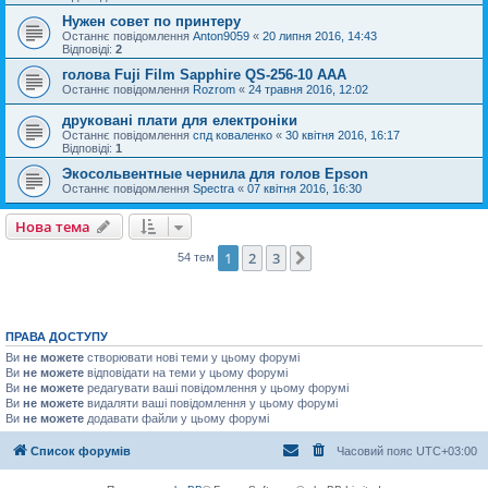
Нужен совет по принтеру
Останнє повідомлення
Anton9059
«
20 липня 2016, 14:43
Відповіді:
2
голова Fuji Film Sapphire QS-256-10 AAA
Останнє повідомлення
Rozrom
«
24 травня 2016, 12:02
друковані плати для електроніки
Останнє повідомлення
спд коваленко
«
30 квітня 2016, 16:17
Відповіді:
1
Экосольвентные чернила для голов Epson
Останнє повідомлення
Spectra
«
07 квітня 2016, 16:30
Нова тема
1
2
3
Далі
54 тем
ПРАВА ДОСТУПУ
Ви
не можете
створювати нові теми у цьому форумі
Ви
не можете
відповідати на теми у цьому форумі
Ви
не можете
редагувати ваші повідомлення у цьому форумі
Ви
не можете
видаляти ваші повідомлення у цьому форумі
Ви
не можете
додавати файли у цьому форумі
Список форумів
Часовий пояс
UTC+03:00