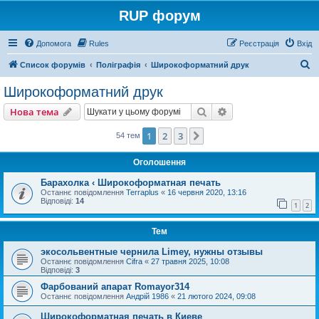
RUP форум
Допомога
Rules
Реєстрація
Вхід
П
Список форумів
Поліграфія
Широкоформатний друк
о
Широкоформатний друк
ш
Пошук
Розширений пошу
Нова тема
у
к
1
2
3
Далі
54 тем
Оголошення
Барахолка ‹ Широкоформатная печать
Останнє повідомлення
Terraplus
«
16 червня 2020, 13:16
Відповіді:
14
1
2
Тем
экосольвентные чернила Limey, нужны отзывы
Останнє повідомлення
Cifra
«
27 травня 2025, 10:08
Відповіді:
3
Фарбований апарат Romayor314
Останнє повідомлення
Андрій 1986
«
21 лютого 2024, 09:08
Широкоформатная печать в Киеве