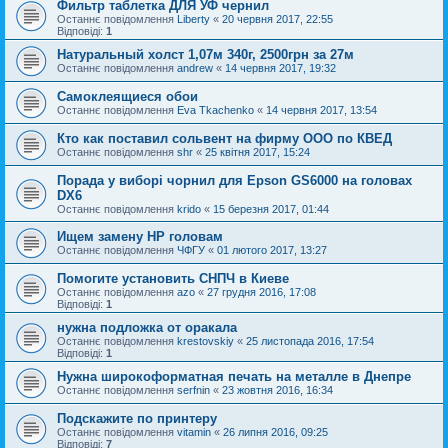
Фильтр таблетка ДЛЯ УФ чернил
Останнє повідомлення
Liberty
«
20 червня 2017, 22:55
Відповіді:
1
Натуральный холст 1,07м 340г, 2500грн за 27м
Останнє повідомлення
andrew
«
14 червня 2017, 19:32
Самоклеящиеся обои
Останнє повідомлення
Eva Tkachenko
«
14 червня 2017, 13:54
Кто как поставил сольвент на фирму ООО по КВЕД
Останнє повідомлення
shr
«
25 квітня 2017, 15:24
Порада у виборі чорнил для Epson GS6000 на головах
DX6
Останнє повідомлення
krido
«
15 березня 2017, 01:44
Ищем замену НР головам
Останнє повідомлення
ЧФГУ
«
01 лютого 2017, 13:27
Помогите установить СНПЧ в Киеве
Останнє повідомлення
azo
«
27 грудня 2016, 17:08
Відповіді:
1
нужна подложка от оракала
Останнє повідомлення
krestovskiy
«
25 листопада 2016, 17:54
Відповіді:
1
Нужна широкоформатная печать на металле в Днепре
Останнє повідомлення
serfnin
«
23 жовтня 2016, 16:34
Подскажите по принтеру
Останнє повідомлення
vitamin
«
26 липня 2016, 09:25
Відповіді:
7