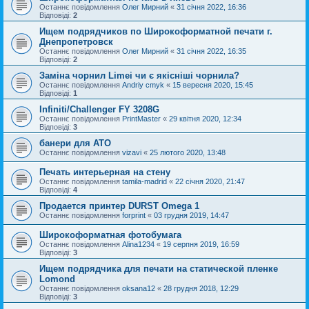
Останнє повідомлення
Олег Мирний
«
31 січня 2022, 16:36
Відповіді:
2
Ищем подрядчиков по Широкоформатной печати г.
Днепропетровск
Останнє повідомлення
Олег Мирний
«
31 січня 2022, 16:35
Відповіді:
2
Заміна чорнил Limei чи є якісніші чорнила?
Останнє повідомлення
Andriy cmyk
«
15 вересня 2020, 15:45
Відповіді:
1
Infiniti/Challenger FY 3208G
Останнє повідомлення
PrintMaster
«
29 квітня 2020, 12:34
Відповіді:
3
банери для АТО
Останнє повідомлення
vizavi
«
25 лютого 2020, 13:48
Печать интерьерная на стену
Останнє повідомлення
tamila-madrid
«
22 січня 2020, 21:47
Відповіді:
4
Продается принтер DURST Omega 1
Останнє повідомлення
forprint
«
03 грудня 2019, 14:47
Широкоформатная фотобумага
Останнє повідомлення
Alina1234
«
19 серпня 2019, 16:59
Відповіді:
3
Ищем подрядчика для печати на статической пленке
Lomond
Останнє повідомлення
oksana12
«
28 грудня 2018, 12:29
Відповіді:
3