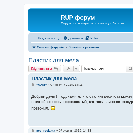
RUP форум
Форум про поліграфію і рекламу в Україні
Швидкий доступ
Допомога
Rules
Список форумів
Зовнішня реклама
Пластик для мела
Відповісти
Пластик для мела
П
<Олег>
»
07 жовтня 2015, 14:11
о
в
і
Добрый день ! Подскажите, кто сталкивался или может 
д
с одной стороны шероховатый, как апельсиновая кожура
о
м
позвонил.
л
е
н
н
я
П
pos_reclama
»
07 жовтня 2015, 14:23