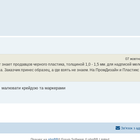
07 жовтн
 знает продавцов черного пластика, толщиной 1,0 - 1,5 мм. для надписей мело
. Заказчик принес образец, а где взять не знаем. На ПромДизайн и Пластикс
и і малювати крейдою та маркерами
Зв'язок з а
Працює на
phpBB
® Forum Software © phpBB Limited