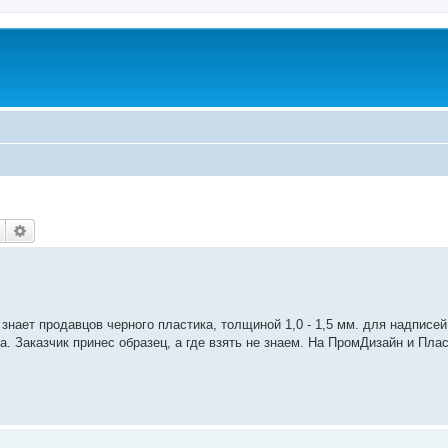
Пошук
Розширений пошук
знает продавцов черного пластика, толщиной 1,0 - 1,5 мм. для надписей
. Заказчик принес образец, а где взять не знаем. На ПромДизайн и Пла