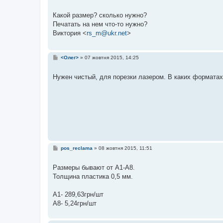
о
в
і
Какой размер? сколько нужно?
д
Печатать на нем что-то нужно?
о
м
Виктория <
rs_m@ukr.net
>
л
е
н
н
П
<Олег>
»
07 жовтня 2015, 14:25
я
о
в
і
Нужен чистый, для порезки лазером. В каких форматах 
д
о
м
л
е
н
н
я
П
pos_reclama
»
08 жовтня 2015, 11:51
о
в
і
Размеры бывают от А1-А8.
д
Толщина пластика 0,5 мм.
о
м
л
А1- 289,63грн/шт
е
н
А8- 5,24грн/шт
н
я