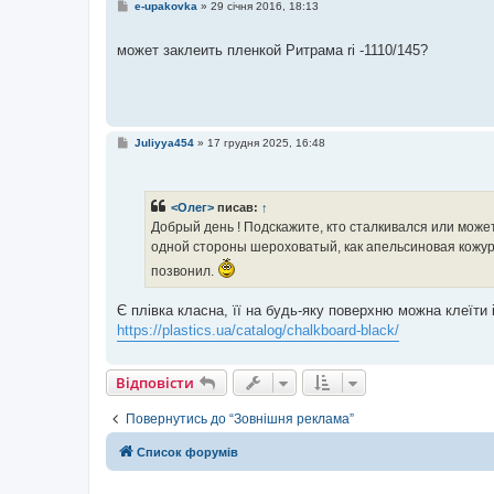
П
e-upakovka
»
29 січня 2016, 18:13
о
в
і
может заклеить пленкой Ритрама ri -1110/145?
д
о
м
л
е
н
н
П
Juliyya454
»
17 грудня 2025, 16:48
я
о
в
і
д
<Олег>
писав:
↑
о
м
Добрый день ! Подскажите, кто сталкивался или может
л
одной стороны шероховатый, как апельсиновая кожура
е
н
позвонил.
н
я
Є плівка класна, її на будь-яку поверхню можна клеїт
https://plastics.ua/catalog/chalkboard-black/
Відповісти
Повернутись до “Зовнішня реклама”
Список форумів