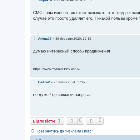
StupakoV
»
12 вересня 2018, 18:55
о
в
і
СМС-спам именно так стоит называть, этот вид рекламы
д
случае это просто удаляет его. Никакой пользы кроме 
о
м
л
е
н
н
П
Anetta07
»
30 березня 2020, 16:35
я
о
в
і
думаю интересный способ продвижения
д
о
м
л
е
https://www.mytailor.kiev.ua/uk/
н
н
я
П
UaAzoV
»
25 квітня 2024, 17:47
о
в
і
не дуже ! це завждти напрягає
д
о
м
л
е
н
н
Відповісти
я
Повернутись до “Реклама і піар”