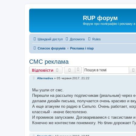
RUP форум
Форум про поліграфію і рекламу в 
Швидкий доступ
Допомога
Rules
Список форумів
Реклама і піар
СМС реклама
Відповісти
П
Alternativa
»
05 червня 2017, 21:22
о
в
і
Мы ушли от смс.
д
Перешли на рассылку подписчикам (реальным) через e-
о
м
делаем дизайн письма, получается очень красиво и вку
л
А еще атакуем по радио в Сильпо. Очень работает, ког
е
н
классный - иначе бесполезно.
н
И промиков запускаем. Договариваемся с таксистами 
я
Конечно же контекстим понемногу. Но блин дорожает Гу
П