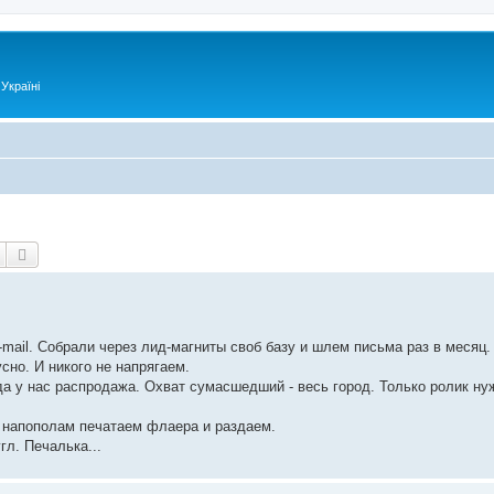
Україні
Пошук
Розширений пошук
mail. Собрали через лид-магниты своб базу и шлем письма раз в месяц.
сно. И никого не напрягаем.
да у нас распродажа. Охват сумасшедший - весь город. Только ролик ну
и напополам печатаем флаера и раздаем.
гл. Печалька...