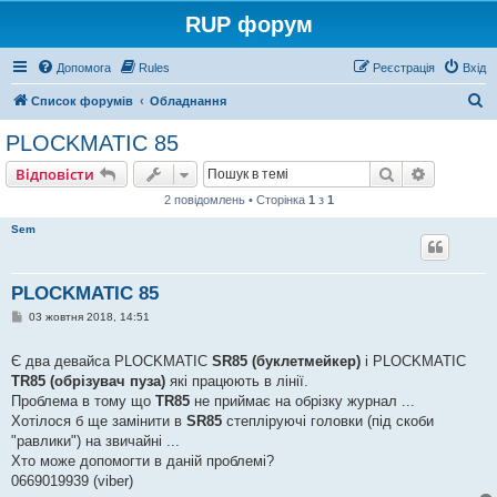
RUP форум
Допомога
Rules
Реєстрація
Вхід
П
Список форумів
Обладнання
о
PLOCKMATIC 85
ш
Пошук
Розшире
Відповісти
у
2 повідомлень • Сторінка
1
з
1
к
Sem
PLOCKMATIC 85
П
03 жовтня 2018, 14:51
о
в
і
Є два девайса PLOCKMATIC
SR85 (буклетмейкер)
і PLOCKMATIC
д
TR85 (обрізувач пуза)
які працюють в лінії.
о
м
Проблема в тому що
TR85
не приймає на обрізку журнал ...
л
Хотілося б ще замінити в
SR85
степліруючі головки (під скоби
е
н
"равлики") на звичайні ...
н
Хто може допомогти в даній проблемі?
я
0669019939 (viber)