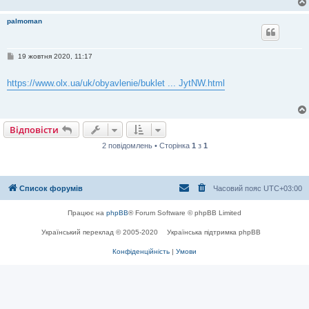
palmoman
П
19 жовтня 2020, 11:17
о
в
і
https://www.olx.ua/uk/obyavlenie/buklet ... JytNW.html
д
о
м
л
е
Відповісти
н
н
2 повідомлень • Сторінка
1
з
1
я
Список форумів
Часовий пояс
UTC+03:00
Працює на
phpBB
® Forum Software © phpBB Limited
Український переклад © 2005-2020
Українська підтримка phpBB
Конфіденційність
|
Умови