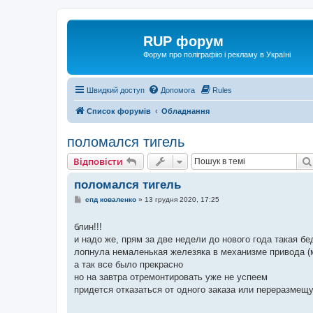
RUP форум
Форум про поліграфію і рекламу в Україні
Швидкий доступ
Допомога
Rules
Список форумів
Обладнання
поломался тигель
Відповісти
поломался тигель
П
спд коваленко
»
13 грудня 2020, 17:25
о
в
і
блин!!!
д
и надо же, прям за две недели до нового года такая бе
о
м
лопнула немаленькая железяка в механизме привода (
л
а так все было прекрасно
е
н
но на завтра отремонтировать уже не успеем
н
придется отказаться от одного заказа или переразмещу 
я