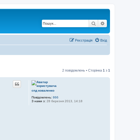
Пошук
Розширений по
Реєстрація
Вхід
2 повідомлень • Сторінка
1
з
1
спд коваленко
Повідомлень:
866
З нами з:
28 березня 2013, 14:18