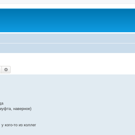
Пошук
Розширений пошук
да
муфта, наверное)
у кого-то из коллег