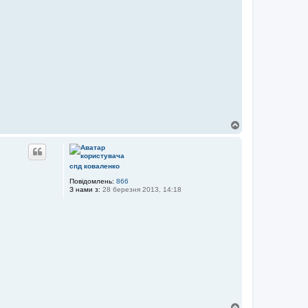
Д
о
г
о
р
спд коваленко
и
Повідомлень:
866
З нами з:
28 березня 2013, 14:18
Д