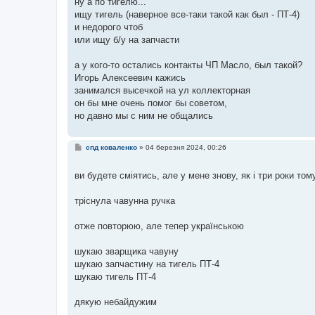
ну а по тигелю...
ищу тигель (наверное все-таки такой как был - ПТ-4)
и недорого чтоб
или ищу б/у на запчасти
а у кого-то остались контакты ЧП Масло, был такой?
Игорь Алексеевич кажись
занимался высечкой на ул коллекторная
он бы мне очень помог бы советом,
но давно мы с ним не общались
П
спд коваленко
»
04 березня 2024, 00:26
о
в
і
ви будете сміятись, але у мене знову, як і три роки то
д
о
м
тріснула чавунна ручка
л
е
н
отже повторюю, але тепер українською
н
я
шукаю зварщика чавуну
шукаю запчастину на тигель ПТ-4
шукаю тигель ПТ-4
дякую небайдужим