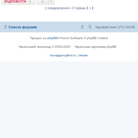
Відповісти
н
я
1 повідомлення • Сторінка
1
з
1
Список форумів
Часовий пояс
UTC+03:00
Працює на
phpBB
® Forum Software © phpBB Limited
Український переклад © 2005-2020
Українська підтримка phpBB
Конфіденційність
|
Умови