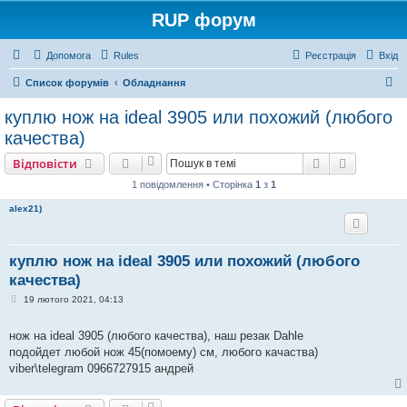
RUP форум
Допомога
Rules
Реєстрація
Вхід
П
Список форумів
Обладнання
о
куплю нож на ideal 3905 или похожий (любого
ш
качества)
у
Пошук
Розшире
Відповісти
к
1 повідомлення • Сторінка
1
з
1
alex21)
куплю нож на ideal 3905 или похожий (любого
качества)
П
19 лютого 2021, 04:13
о
в
і
нож на ideal 3905 (любого качества), наш резак Dahle
д
подойдет любой нож 45(помоему) см, любого качаства)
о
м
viber\telegram 0966727915 андрей
л
е
н