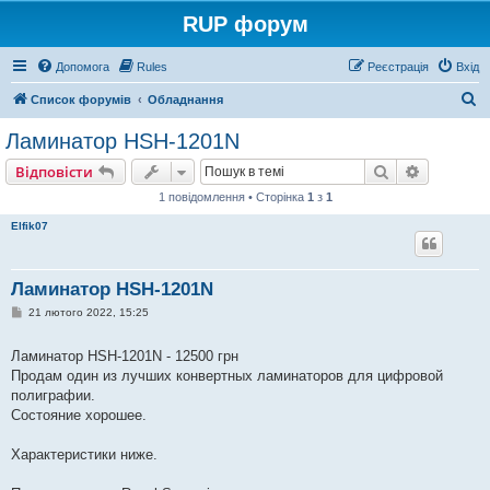
RUP форум
Допомога
Rules
Реєстрація
Вхід
П
Список форумів
Обладнання
о
Ламинатор HSH-1201N
ш
Пошук
Розшире
Відповісти
у
1 повідомлення • Сторінка
1
з
1
к
Elfik07
Ламинатор HSH-1201N
П
21 лютого 2022, 15:25
о
в
і
Ламинатор HSH-1201N - 12500 грн
д
Продам один из лучших конвертных ламинаторов для цифровой
о
м
полиграфии.
л
Состояние хорошее.
е
н
н
Характеристики ниже.
я