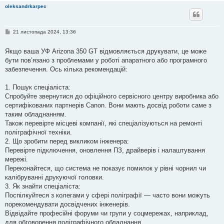
oleksandrkarpec
П
21 листопада 2024, 13:36
о
в
і
Якщо ваша УФ Arizona 350 GT відмовляється друкувати, це може
д
бути пов’язано з проблемами у роботі апаратного або програмного
о
м
забезпечення. Ось кілька рекомендацій:
л
е
н
1. Пошук спеціаліста:
н
Спробуйте звернутися до офіційного сервісного центру виробника або
я
сертифікованих партнерів Canon. Вони мають досвід роботи саме з
таким обладнанням.
Також перевірте місцеві компанії, які спеціалізуються на ремонті
поліграфічної техніки.
2. Що зробити перед викликом інженера:
Перевірте підключення, оновлення ПЗ, драйверів і налаштування
мережі.
Переконайтеся, що система не показує помилок у рівні чорнил чи
калібруванні друкуючої головки.
3. Як знайти спеціаліста:
Поспілкуйтеся з колегами у сфері поліграфії — часто вони можуть
порекомендувати досвідчених інженерів.
Відвідайте професійні форуми чи групи у соцмережах, наприклад,
для обговорення поліграфічного обладнання.