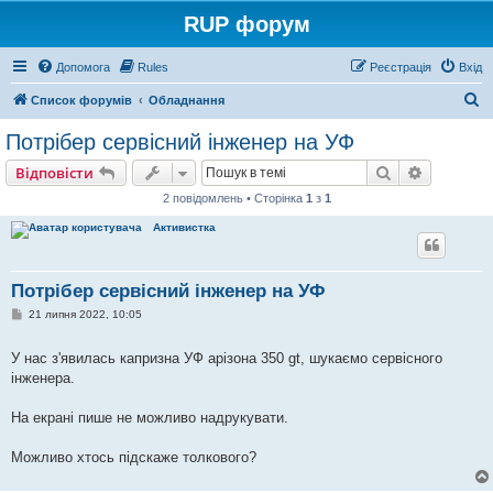
RUP форум
Допомога
Rules
Реєстрація
Вхід
П
Список форумів
Обладнання
о
Потрібер сервісний інженер на УФ
ш
Пошук
Розшире
Відповісти
у
2 повідомлень • Сторінка
1
з
1
к
Активистка
Потрібер сервісний інженер на УФ
П
21 липня 2022, 10:05
о
в
і
У нас з'явилась капризна УФ арізона 350 gt, шукаємо сервісного
д
інженера.
о
м
л
На екрані пише не можливо надрукувати.
е
н
н
Можливо хтось підскаже толкового?
я