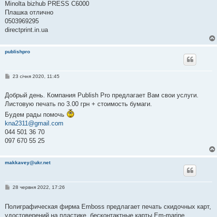
Minolta bizhub PRESS C6000
о
м
Плашка отлично
л
0503969295
е
н
directprint.in.ua
н
я
publishpro
П
23 січня 2020, 11:45
о
в
і
Добрый день. Компания Publish Pro предлагает Вам свои услуги.
д
Листовую печать по 3.00 грн + стоимость бумаги.
о
м
Будем рады помочь
л
е
kna2311@gmail.com
н
044 501 36 70
н
я
097 670 55 25
makkavey@ukr.net
П
28 червня 2022, 17:26
о
в
і
Полиграфическая фирма Emboss предлагает печать скидочных карт,
д
удостоверений на пластике, бесконтактные карты Em-marine.
о