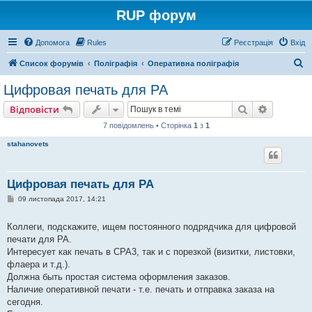
RUP форум
Допомога
Rules
Реєстрація
Вхід
П
Список форумів
Поліграфія
Оперативна поліграфія
о
Цифровая печать для РА
ш
Пошук
Розшире
Відповісти
у
7 повідомлень • Сторінка
1
з
1
к
stahanovets
Цифровая печать для РА
П
09 листопада 2017, 14:21
о
в
і
Коллеги, подскажите, ищем постоянного подрядчика для цифровой
д
печати для РА.
о
м
Интересует как печать в СРА3, так и с порезкой (визитки, листовки,
л
флаера и т.д.).
е
н
Должна быть простая система оформления заказов.
н
Наличие оперативной печати - т.е. печать и отправка заказа на
я
сегодня.