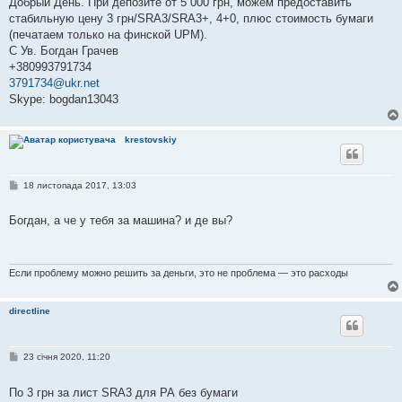
Добрый День. При депозите от 5 000 грн, можем предоставить
д
стабильную цену 3 грн/SRA3/SRA3+, 4+0, плюс стоимость бумаги
о
м
(печатаем только на финской UPM).
л
С Ув. Богдан Грачев
е
н
+380993791734
н
3791734@ukr.net
я
Skype: bogdan13043
krestovskiy
П
18 листопада 2017, 13:03
о
в
і
Богдан, а че у тебя за машина? и де вы?
д
о
м
л
е
Если проблему можно решить за деньги, это не проблема — это расходы
н
н
я
directline
П
23 січня 2020, 11:20
о
в
і
По 3 грн за лист SRA3 для РА без бумаги
д