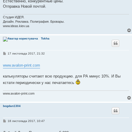
Естественно, конкурентные цены.
Отправка Новой почтой.
Студия ИДЕЯ.
Дизайн. Реклама. Полиграфия. Бровары.
www.ideas.kiev.ua
Tokha
П
17 листопада 2017, 21:32
о
в
і
www.avalon-print.com
д
о
м
калькуляторы считают всю продукцию. для РА минус 10%. И Вы
л
е
кстати периодически у нас печатаетесь
н
н
я
www.avalon-print.com
bogdan1304
П
18 листопада 2017, 10:47
о
в
і